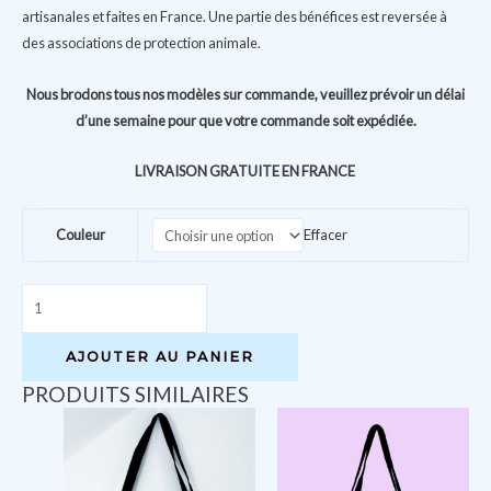
artisanales et faites en France. Une partie des bénéfices est reversée à
des associations de protection animale.
Nous brodons tous nos modèles sur commande, veuillez prévoir un délai
d’une semaine pour que votre commande soit expédiée.
LIVRAISON GRATUITE EN FRANCE
Couleur
Effacer
quantité
de
You
AJOUTER AU PANIER
deserve
PRODUITS SIMILAIRES
better
than
male
validation