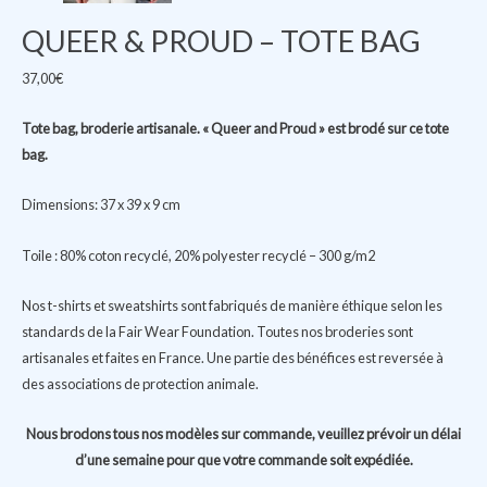
QUEER & PROUD – TOTE BAG
37,00
€
Tote bag, broderie artisanale. « Queer and Proud » est brodé sur ce tote
bag.
Dimensions: 37 x 39 x 9 cm
Toile : 80% coton recyclé, 20% polyester recyclé – 300 g/m2
Nos t-shirts et sweatshirts sont fabriqués de manière éthique selon les
standards de la Fair Wear Foundation. Toutes nos broderies sont
artisanales et faites en France. Une partie des bénéfices est reversée à
des associations de protection animale.
Nous brodons tous nos modèles sur commande, veuillez prévoir un délai
d’une semaine pour que votre commande soit expédiée.