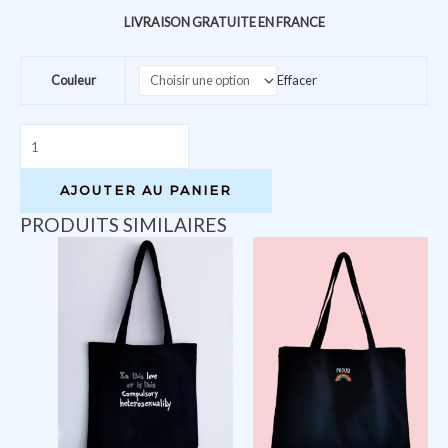
LIVRAISON GRATUITE EN FRANCE
Couleur
Effacer
quantité
de
Queer
AJOUTER AU PANIER
&
PRODUITS SIMILAIRES
Proud
-
Tote
bag