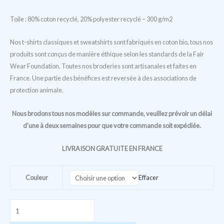
Toile : 80% coton recyclé, 20% polyester recyclé – 300 g/m2
Nos t-shirts classiques et sweatshirts sont fabriqués en coton bio, tous nos
produits sont conçus de manière éthique selon les standards de la Fair
Wear Foundation. Toutes nos broderies sont artisanales et faites en
France. Une partie des bénéfices est reversée à des associations de
protection animale.
Nous brodons tous nos modèles sur commande, veuillez prévoir un délai
d’une à deux semaines pour que votre commande soit expédiée.
LIVRAISON GRATUITE EN FRANCE
Couleur
Effacer
quantité
de