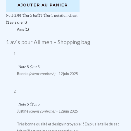
All
AJOUTER AU PANIER
men
Noté
5.00
sur 5 basé sur
1
notation client
-
(
1
avis client)
Shopping
Avis (1)
bag
1 avis pour
All men – Shopping bag
Note
5
sur 5
Bonnie
(client confirmé)
–
12 juin 2025
Note
5
sur 5
Justine
(client confirmé)
–
12 juin 2025
Très bonne qualité et design incroyable !! En plus la taille du sac